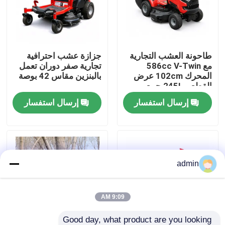
حولنا
طاحونة العشب التجارية
جزازة عشب احترافية
عرض المصنع
مع 586cc V-Twin
تجارية صفر دوران تعمل
المحرك 102cm عرض
بالبنزين مقاس 42 بوصة
القطع و 245L جمع
اتصل بنا
العشب
إرسال استفسار
إرسال استفسار
اطلب اقتباس
بالمنشار البنزين
admin
منشار صغير محمول باليد
9:09 AM
منشار كهربائي
Good day, what product are you looking 