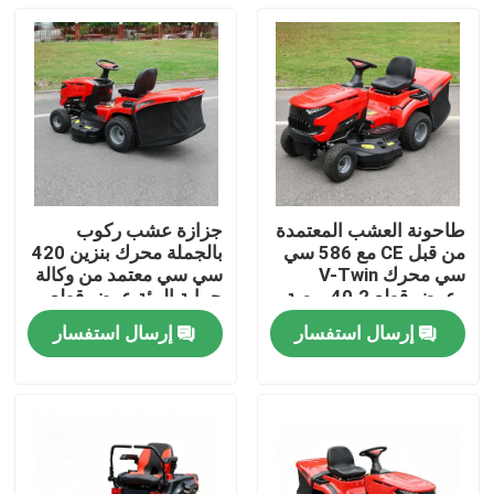
طاحونة العشب المعتمدة
جزازة عشب ركوب
من قبل CE مع 586 سي
بالجملة محرك بنزين 420
سي محرك V-Twin
سي سي معتمد من وكالة
وعرض قطع 40.2 بوصة
حماية البيئة عرض قطع
يحتوي على 245 لتر
38 بوصة دعم مصنعي
إرسال استفسار
إرسال استفسار
مصطاد العشب
المعدات الأصلية
المنزل
المنتجات
فيديوهات