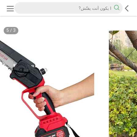
5
/
3