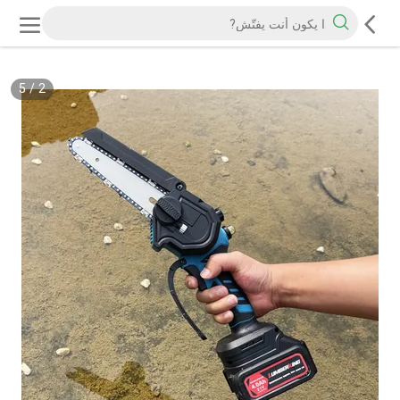
5
/
3