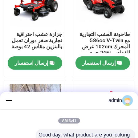
حولنا
طاحونة العشب التجارية
جزازة عشب احترافية
عرض المصنع
مع 586cc V-Twin
تجارية صفر دوران تعمل
المحرك 102cm عرض
بالبنزين مقاس 42 بوصة
القطع و 245L جمع
اتصل بنا
العشب
إرسال استفسار
إرسال استفسار
اطلب اقتباس
بالمنشار البنزين
admin
منشار صغير محمول باليد
3:41 AM
منشار كهربائي
Good day, what product are you looking 