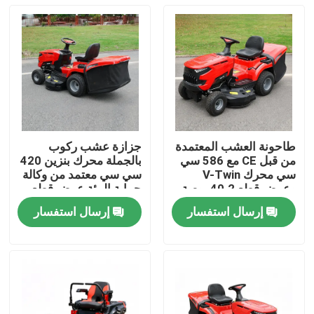
طاحونة العشب المعتمدة
جزازة عشب ركوب
من قبل CE مع 586 سي
بالجملة محرك بنزين 420
سي محرك V-Twin
سي سي معتمد من وكالة
وعرض قطع 40.2 بوصة
حماية البيئة عرض قطع
يحتوي على 245 لتر
38 بوصة دعم مصنعي
إرسال استفسار
إرسال استفسار
مصطاد العشب
المعدات الأصلية
المنزل
المنتجات
فيديوهات