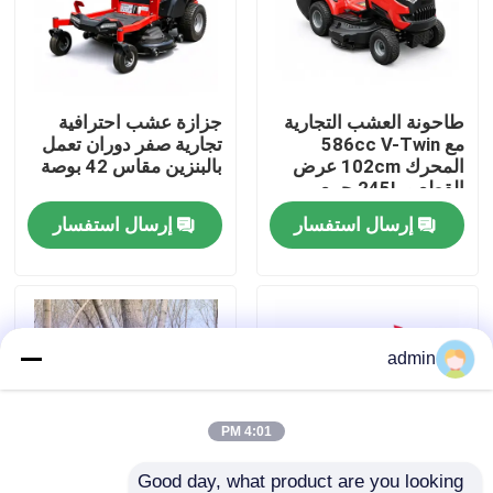
حولنا
طاحونة العشب التجارية
جزازة عشب احترافية
عرض المصنع
مع 586cc V-Twin
تجارية صفر دوران تعمل
المحرك 102cm عرض
بالبنزين مقاس 42 بوصة
القطع و 245L جمع
اتصل بنا
العشب
إرسال استفسار
إرسال استفسار
اطلب اقتباس
بالمنشار البنزين
admin
منشار صغير محمول باليد
4:01 PM
منشار كهربائي
Good day, what product are you looking 