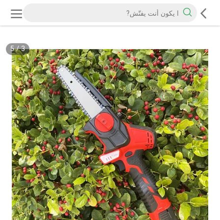
5
/
3