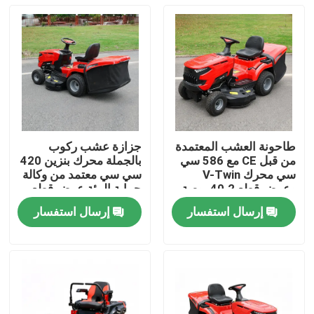
طاحونة العشب المعتمدة
جزازة عشب ركوب
من قبل CE مع 586 سي
بالجملة محرك بنزين 420
سي محرك V-Twin
سي سي معتمد من وكالة
وعرض قطع 40.2 بوصة
حماية البيئة عرض قطع
يحتوي على 245 لتر
38 بوصة دعم مصنعي
إرسال استفسار
إرسال استفسار
مصطاد العشب
المعدات الأصلية
المنزل
المنتجات
فيديوهات