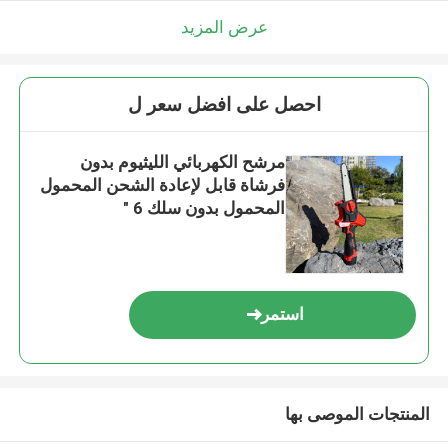
اترك رسالة
عرض المزيد
احصل على افضل سعر ل
مرشح الكهربائي الليثيوم بدون
فرشاة قابل لإعادة الشحن المحمول
المحمول بدون سلك 6 "
استمر
إرسال
المنتجات الموصى بها