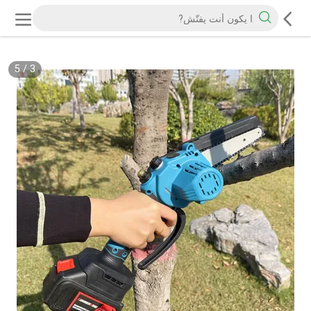
5
/
3