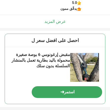
5.0
يدقّق ممون
عرض المزيد
احصل على افضل سعر ل
مقبض إرغونومي 6 بوصة صغيرة
محمولة باليد بطارية تعمل بالمنشار
السلسلة بدون سلك
استمر