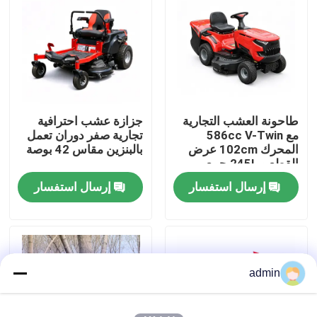
حولنا
عرض المصنع
طاحونة العشب التجارية
جزازة عشب احترافية
اتصل بنا
مع 586cc V-Twin
تجارية صفر دوران تعمل
المحرك 102cm عرض
بالبنزين مقاس 42 بوصة
القطع و 245L جمع
اطلب اقتباس
العشب
إرسال استفسار
إرسال استفسار
بالمنشار البنزين
منشار صغير محمول باليد
admin
منشار كهربائي