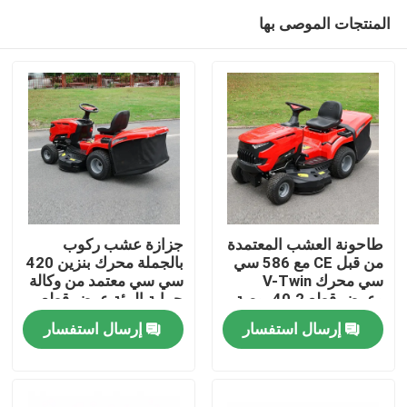
المنتجات الموصى بها
طاحونة العشب المعتمدة
جزازة عشب ركوب
من قبل CE مع 586 سي
بالجملة محرك بنزين 420
سي محرك V-Twin
سي سي معتمد من وكالة
المنزل
وعرض قطع 40.2 بوصة
حماية البيئة عرض قطع
يحتوي على 245 لتر
38 بوصة دعم مصنعي
إرسال استفسار
إرسال استفسار
مصطاد العشب
المعدات الأصلية
المنتجات
فيديوهات