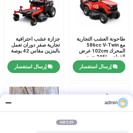
حولنا
عرض المصنع
طاحونة العشب التجارية
جزازة عشب احترافية
مع 586cc V-Twin
تجارية صفر دوران تعمل
المحرك 102cm عرض
بالبنزين مقاس 42 بوصة
اتصل بنا
القطع و 245L جمع
العشب
إرسال استفسار
إرسال استفسار
اطلب اقتباس
بالمنشار البنزين
admin
منشار صغير محمول باليد
5:05 AM
منشار كهربائي