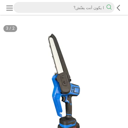
3
/
2