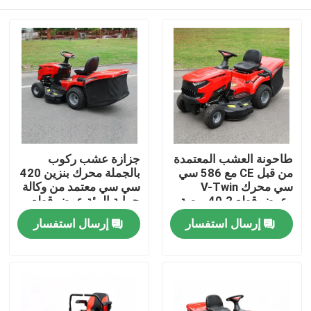
طاحونة العشب المعتمدة
جزازة عشب ركوب
من قبل CE مع 586 سي
بالجملة محرك بنزين 420
سي محرك V-Twin
سي سي معتمد من وكالة
وعرض قطع 40.2 بوصة
حماية البيئة عرض قطع
يحتوي على 245 لتر
38 بوصة دعم مصنعي
المنزل
إرسال استفسار
إرسال استفسار
مصطاد العشب
المعدات الأصلية
المنتجات
فيديوهات