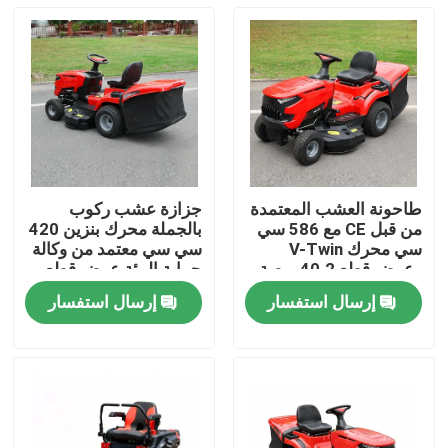
طاحونة العشب المعتمدة
جزازة عشب ركوب
من قبل CE مع 586 سي
بالجملة محرك بنزين 420
سي محرك V-Twin
سي سي معتمد من وكالة
وعرض قطع 40.2 بوصة
حماية البيئة عرض قطع
يحتوي على 245 لتر
38 بوصة دعم مصنعي
إرسال استفسار
إرسال استفسار
مصطاد العشب
المعدات الأصلية
المنزل
المنتجات
فيديوهات