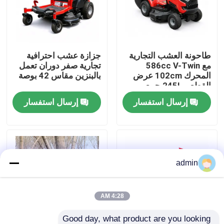
حولنا
طاحونة العشب التجارية
جزازة عشب احترافية
عرض المصنع
مع 586cc V-Twin
تجارية صفر دوران تعمل
المحرك 102cm عرض
بالبنزين مقاس 42 بوصة
القطع و 245L جمع
اتصل بنا
العشب
إرسال استفسار
إرسال استفسار
اطلب اقتباس
بالمنشار البنزين
admin
منشار صغير محمول باليد
4:28 AM
منشار كهربائي
Good day, what product are you looking 