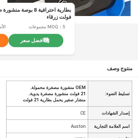
فولت زرقاء
MOQ：5 مجموعات
الأسع
افضل سعر
منتوج وصف
OEM منشورة مصغرة محمولة
,
تسليط الضوء:
21 فولت منشورة مصغرة يدوية
,
منشار صغير يحمل بطارية 21 فولت
إصدار الشهادات
CE
اسم العلامة التجارية
Auston