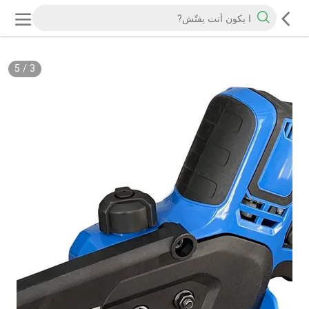
5
/
3