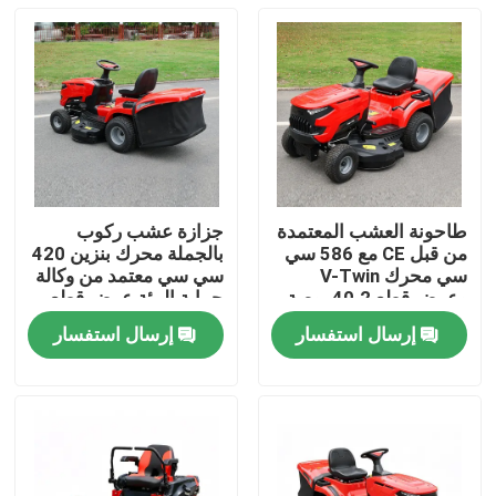
طاحونة العشب المعتمدة
جزازة عشب ركوب
من قبل CE مع 586 سي
بالجملة محرك بنزين 420
سي محرك V-Twin
سي سي معتمد من وكالة
وعرض قطع 40.2 بوصة
حماية البيئة عرض قطع
يحتوي على 245 لتر
38 بوصة دعم مصنعي
إرسال استفسار
إرسال استفسار
مصطاد العشب
المعدات الأصلية
المنزل
المنتجات
فيديوهات