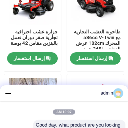
حولنا
طاحونة العشب التجارية
جزازة عشب احترافية
عرض المصنع
مع 586cc V-Twin
تجارية صفر دوران تعمل
المحرك 102cm عرض
بالبنزين مقاس 42 بوصة
القطع و 245L جمع
اتصل بنا
العشب
إرسال استفسار
إرسال استفسار
اطلب اقتباس
بالمنشار البنزين
admin
منشار صغير محمول باليد
10:07 AM
منشار كهربائي
Good day, what product are you looking 