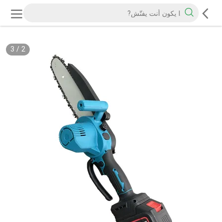
3
/
3