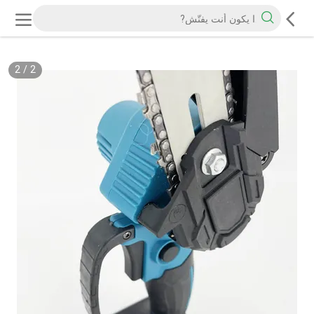
2
/
1