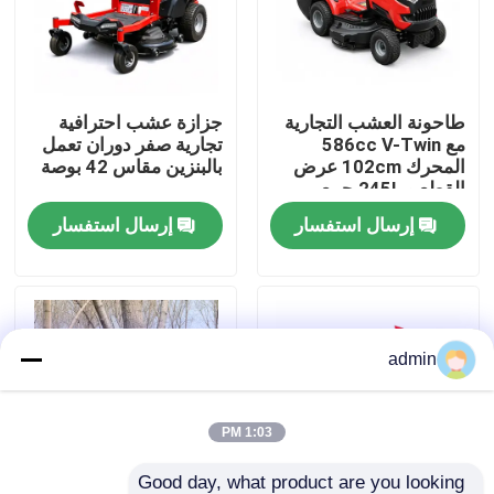
حولنا
طاحونة العشب التجارية
جزازة عشب احترافية
عرض المصنع
مع 586cc V-Twin
تجارية صفر دوران تعمل
المحرك 102cm عرض
بالبنزين مقاس 42 بوصة
القطع و 245L جمع
اتصل بنا
العشب
إرسال استفسار
إرسال استفسار
اطلب اقتباس
بالمنشار البنزين
admin
منشار صغير محمول باليد
1:03 PM
منشار كهربائي
Good day, what product are you looking 