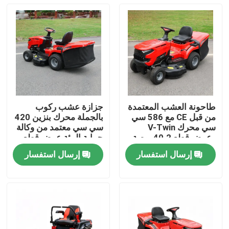
طاحونة العشب المعتمدة
جزازة عشب ركوب
من قبل CE مع 586 سي
بالجملة محرك بنزين 420
سي محرك V-Twin
سي سي معتمد من وكالة
وعرض قطع 40.2 بوصة
حماية البيئة عرض قطع
يحتوي على 245 لتر
38 بوصة دعم مصنعي
إرسال استفسار
إرسال استفسار
مصطاد العشب
المعدات الأصلية
المنزل
المنتجات
فيديوهات