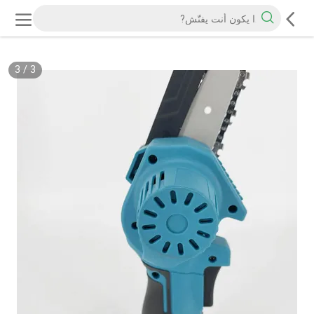
3
/
3