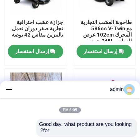
حولنا
طاحونة العشب التجارية
جزازة عشب احترافية
مع 586cc V-Twin
تجارية صفر دوران تعمل
المحرك 102cm عرض
بالبنزين مقاس 42 بوصة
عرض المصنع
القطع و 245L جمع
العشب
إرسال استفسار
إرسال استفسار
اتصل بنا
اطلب اقتباس
admin
بالمنشار البنزين
6:05 PM
منشار صغير محمول باليد
Good day, what product are you looking 
for?
12 بوصة بطارية قطب
12 بوصة 800W
منشار كهربائي
المنشار الكهربائي
تلسكوبية قطب الكهربائية