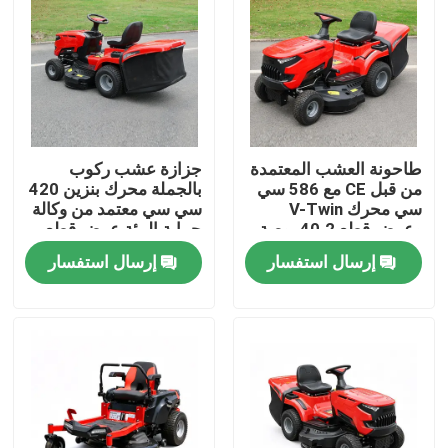
طاحونة العشب المعتمدة
جزازة عشب ركوب
من قبل CE مع 586 سي
بالجملة محرك بنزين 420
سي محرك V-Twin
سي سي معتمد من وكالة
وعرض قطع 40.2 بوصة
حماية البيئة عرض قطع
يحتوي على 245 لتر
38 بوصة دعم مصنعي
إرسال استفسار
إرسال استفسار
مصطاد العشب
المعدات الأصلية
المنزل
المنتجات
فيديوهات