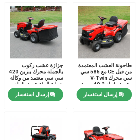
طاحونة العشب المعتمدة
جزازة عشب ركوب
من قبل CE مع 586 سي
بالجملة محرك بنزين 420
سي محرك V-Twin
سي سي معتمد من وكالة
وعرض قطع 40.2 بوصة
حماية البيئة عرض قطع
يحتوي على 245 لتر
38 بوصة دعم مصنعي
إرسال استفسار
إرسال استفسار
مصطاد العشب
المعدات الأصلية
المنزل
المنتجات
فيديوهات