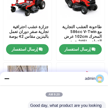
حولنا
طاحونة العشب التجارية
جزازة عشب احترافية
عرض المصنع
مع 586cc V-Twin
تجارية صفر دوران تعمل
المحرك 102cm عرض
بالبنزين مقاس 42 بوصة
القطع و 245L جمع
اتصل بنا
العشب
إرسال استفسار
إرسال استفسار
اطلب اقتباس
بالمنشار البنزين
admin
منشار صغير محمول باليد
9:20 AM
منشار كهربائي
Good day, what product are you looking 