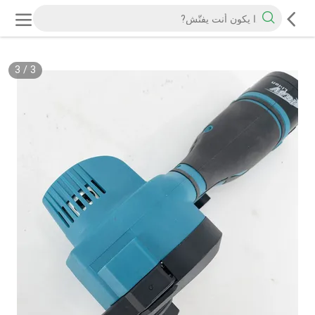
3
/
3