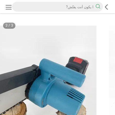
3
/
3