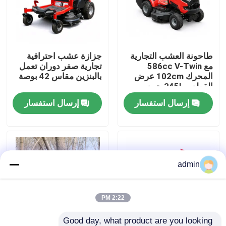
حولنا
طاحونة العشب التجارية
جزازة عشب احترافية
عرض المصنع
مع 586cc V-Twin
تجارية صفر دوران تعمل
المحرك 102cm عرض
بالبنزين مقاس 42 بوصة
القطع و 245L جمع
اتصل بنا
العشب
إرسال استفسار
إرسال استفسار
اطلب اقتباس
بالمنشار البنزين
admin
منشار صغير محمول باليد
2:22 PM
منشار كهربائي
Good day, what product are you looking 