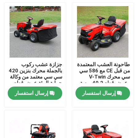
طاحونة العشب المعتمدة
جزازة عشب ركوب
من قبل CE مع 586 سي
بالجملة محرك بنزين 420
سي محرك V-Twin
سي سي معتمد من وكالة
وعرض قطع 40.2 بوصة
حماية البيئة عرض قطع
يحتوي على 245 لتر
38 بوصة دعم مصنعي
إرسال استفسار
إرسال استفسار
مصطاد العشب
المعدات الأصلية
المنزل
المنتجات
فيديوهات