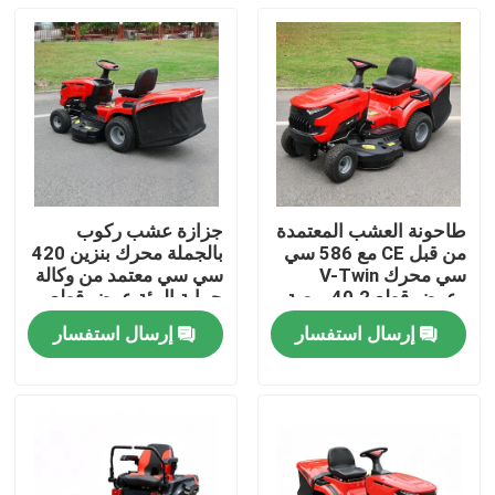
طاحونة العشب المعتمدة
جزازة عشب ركوب
من قبل CE مع 586 سي
بالجملة محرك بنزين 420
سي محرك V-Twin
سي سي معتمد من وكالة
وعرض قطع 40.2 بوصة
حماية البيئة عرض قطع
يحتوي على 245 لتر
38 بوصة دعم مصنعي
إرسال استفسار
إرسال استفسار
مصطاد العشب
المعدات الأصلية
المنزل
المنتجات
فيديوهات