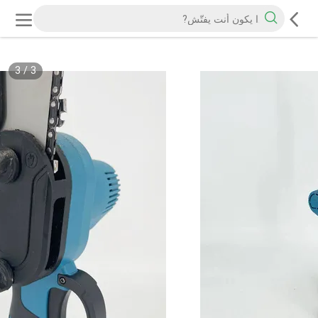
3
/
3