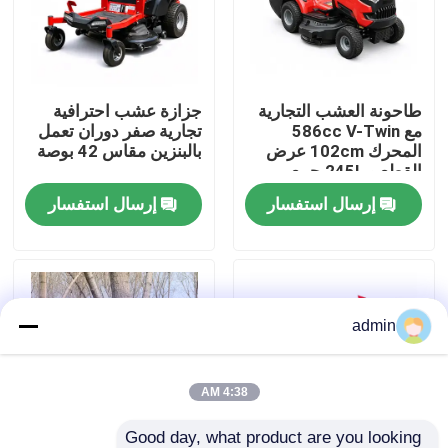
حولنا
طاحونة العشب التجارية
جزازة عشب احترافية
عرض المصنع
مع 586cc V-Twin
تجارية صفر دوران تعمل
المحرك 102cm عرض
بالبنزين مقاس 42 بوصة
القطع و 245L جمع
اتصل بنا
العشب
إرسال استفسار
إرسال استفسار
اطلب اقتباس
بالمنشار البنزين
admin
منشار صغير محمول باليد
4:38 AM
منشار كهربائي
Good day, what product are you looking 