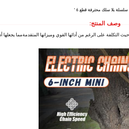
وصف المنتج:
يث التكلفة على الرغم من أدائها القوي وميزاتها المتقدمةمما يجعلها أد