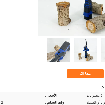
ﺎﺘﺼﻟ ﺍﻶﻧ
6 مجموعات
الأسعار :
ن أو بلاستيك
وقت التسليم :
9-12 ي