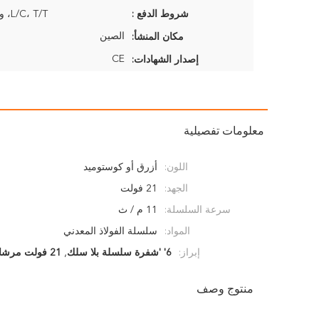
شروط الدفع :
L/C، T/T، ويسترن يونيون
الصين
مكان المنشأ:
CE
إصدار الشهادات:
معلومات تفصيلية
اللون:
أزرق أو كوستوميد
الجهد:
21 فولت
سرعة السلسلة:
11 م / ث
المواد:
سلسلة الفولاذ المعدني
إبراز:
6' 'شفرة سلسلة بلا سلك
,
21 فولت مرشاة سلسلة بلا سلك
منتوج وصف