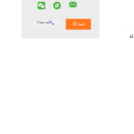
Free call
اة