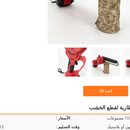
ﺎﺘﺼﻟ ﺍﻶﻧ
10 مجموعات
الأسعار :
ن أو بلاستيك
وقت التسليم :
9-12 ي