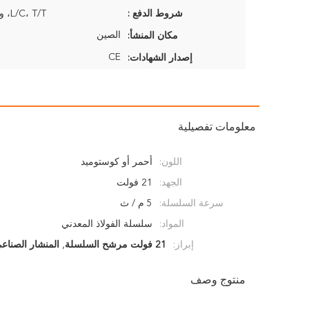
شروط الدفع :
L/C، T/T، ويسترن يونيون
الصين
مكان المنشأ:
CE
إصدار الشهادات:
معلومات تفصيلية
اللون:
أحمر أو كوستوميد
الجهد:
21 فولت
سرعة السلسلة:
5 م / ث
المواد:
سلسلة الفولاذ المعدني
إبراز:
21 فولت مرشح السلسلة
,
المنشار الصناع
منتوج وصف