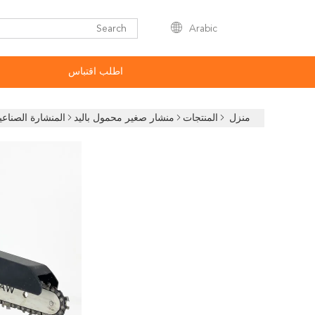
Arabic
اطلب اقتباس
منزل
المنتجات
منشار صغير محمول باليد
المنشارة الصناعية 8' 'السلسلة 21V القوة مع البطارية لقط