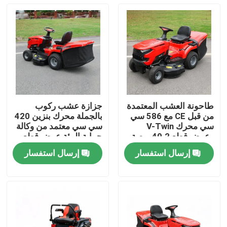
طاحونة العشب المعتمدة
جزازة عشب ركوب
من قبل CE مع 586 سي
بالجملة محرك بنزين 420
سي محرك V-Twin
سي سي معتمد من وكالة
وعرض قطع 40.2 بوصة
حماية البيئة عرض قطع
يحتوي على 245 لتر
38 بوصة دعم مصنعي
إرسال استفسار
إرسال استفسار
مصطاد العشب
المعدات الأصلية
المنزل
المنتجات
فيديوهات