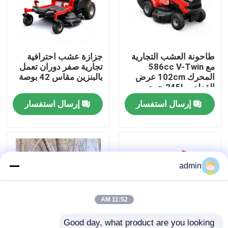
حولنا
طاحونة العشب التجارية
جزازة عشب احترافية
عرض المصنع
مع 586cc V-Twin
تجارية صفر دوران تعمل
المحرك 102cm عرض
بالبنزين مقاس 42 بوصة
القطع و 245L جمع
اتصل بنا
العشب
إرسال استفسار
إرسال استفسار
اطلب اقتباس
بالمنشار البنزين
admin
منشار صغير محمول باليد
11:52 AM
منشار كهربائي
Good day, what product are you looking 