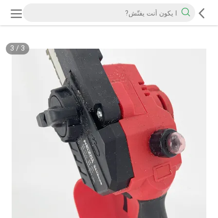
3
/
3