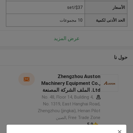
الأسعار
$37/set
الحد الأدنى لكمية
10 مجموعات
عرض المزيد
حول نا
Zhengzhou Auston
Machinery Equipment Co.,
Ltd. الملف الشركة المصنعة
No. 48, Floor 14, Building 4,
No. 1319, East Hanghai Road,
Zhengzhou (jingkai), Henan Pilot
Free Trade Zone ,الصين
5.0
يدقّق ممون