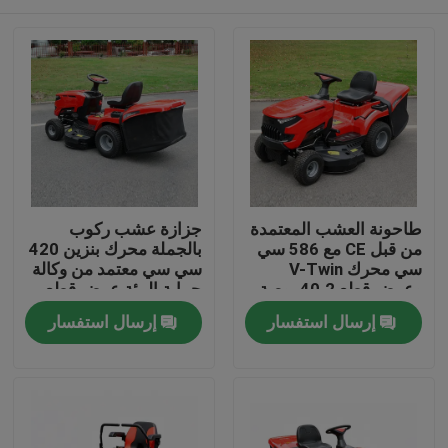
طاحونة العشب المعتمدة
جزازة عشب ركوب
من قبل CE مع 586 سي
بالجملة محرك بنزين 420
سي محرك V-Twin
سي سي معتمد من وكالة
وعرض قطع 40.2 بوصة
حماية البيئة عرض قطع
يحتوي على 245 لتر
38 بوصة دعم مصنعي
المنزل
إرسال استفسار
إرسال استفسار
مصطاد العشب
المعدات الأصلية
المنتجات
فيديوهات