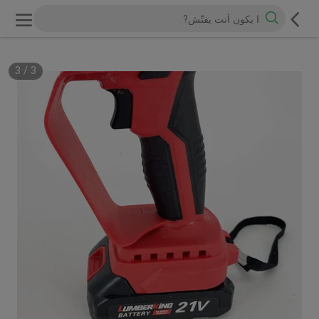
3
/
3