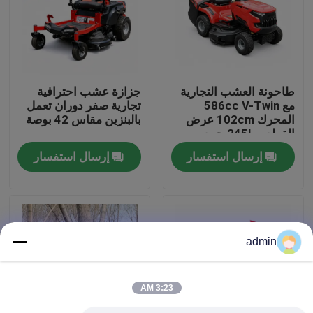
حولنا
عرض المصنع
طاحونة العشب التجارية
جزازة عشب احترافية
مع 586cc V-Twin
تجارية صفر دوران تعمل
المحرك 102cm عرض
بالبنزين مقاس 42 بوصة
اتصل بنا
القطع و 245L جمع
العشب
إرسال استفسار
إرسال استفسار
اطلب اقتباس
بالمنشار البنزين
admin
منشار صغير محمول باليد
3:23 AM
منشار كهربائي