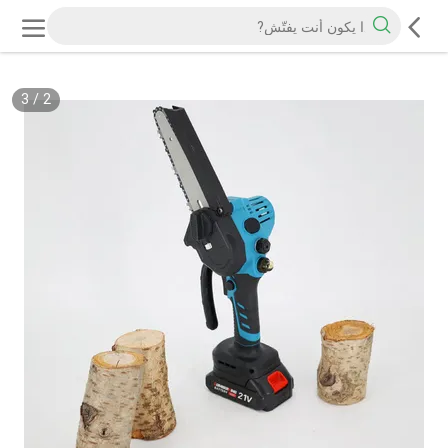
3
/
2