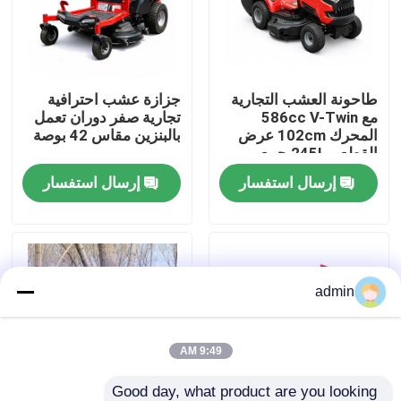
حولنا
طاحونة العشب التجارية
جزازة عشب احترافية
عرض المصنع
مع 586cc V-Twin
تجارية صفر دوران تعمل
المحرك 102cm عرض
بالبنزين مقاس 42 بوصة
القطع و 245L جمع
اتصل بنا
العشب
إرسال استفسار
إرسال استفسار
اطلب اقتباس
بالمنشار البنزين
admin
منشار صغير محمول باليد
9:49 AM
منشار كهربائي
Good day, what product are you looking 