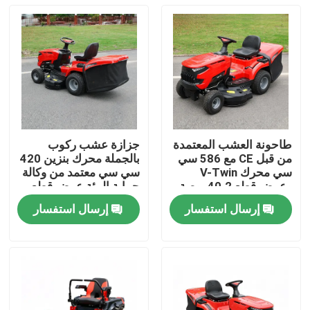
طاحونة العشب المعتمدة
جزازة عشب ركوب
من قبل CE مع 586 سي
بالجملة محرك بنزين 420
سي محرك V-Twin
سي سي معتمد من وكالة
وعرض قطع 40.2 بوصة
حماية البيئة عرض قطع
يحتوي على 245 لتر
38 بوصة دعم مصنعي
إرسال استفسار
إرسال استفسار
مصطاد العشب
المعدات الأصلية
المنزل
المنتجات
فيديوهات